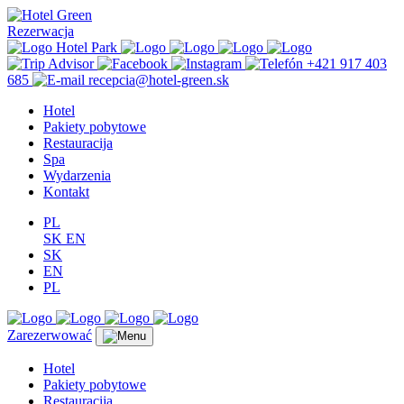
Rezerwacja
+421 917 403
685
recepcia@hotel-green.sk
Hotel
Pakiety pobytowe
Restauracija
Spa
Wydarzenia
Kontakt
PL
SK
EN
SK
EN
PL
Zarezerwować
Hotel
Pakiety pobytowe
Restauracija