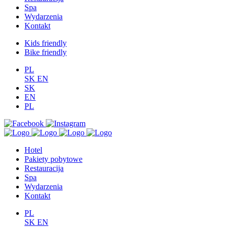
Spa
Wydarzenia
Kontakt
Kids friendly
Bike friendly
PL
SK
EN
SK
EN
PL
Hotel
Pakiety pobytowe
Restauracija
Spa
Wydarzenia
Kontakt
PL
SK
EN