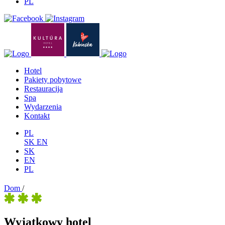
PL
Hotel
Pakiety pobytowe
Restauracija
Spa
Wydarzenia
Kontakt
PL
SK
EN
SK
EN
PL
Dom
/
Wyjątkowy hotel