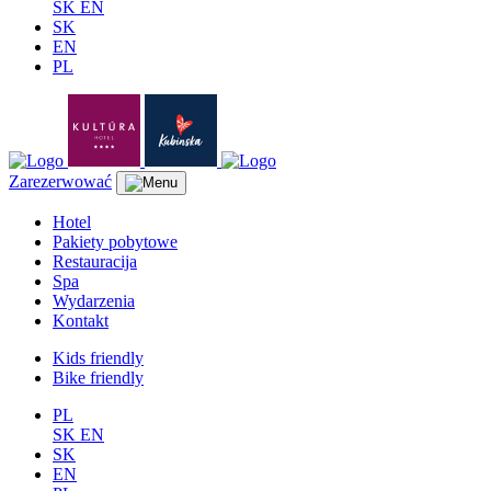
SK
EN
SK
EN
PL
Zarezerwować
Hotel
Pakiety pobytowe
Restauracija
Spa
Wydarzenia
Kontakt
Kids friendly
Bike friendly
PL
SK
EN
SK
EN