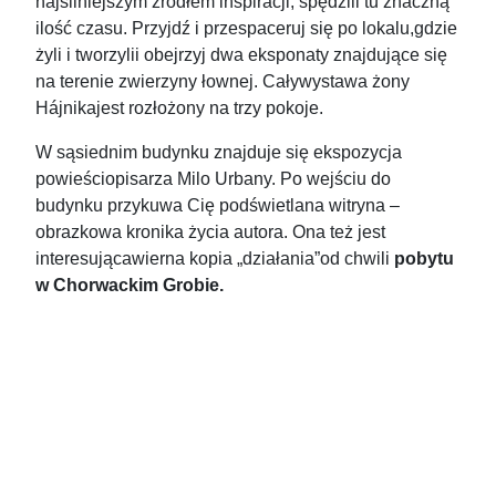
najsilniejszym źródłem inspiracji, spędzili tu znaczną
ilość czasu. Przyjdź i przespaceruj się po lokalu,gdzie
żyli i tworzylii obejrzyj dwa eksponaty znajdujące się
na terenie zwierzyny łownej. Caływystawa żony
Hájnikajest rozłożony na trzy pokoje.
W sąsiednim budynku znajduje się ekspozycja
powieściopisarza Milo Urbany. Po wejściu do
budynku przykuwa Cię podświetlana witryna –
obrazkowa kronika życia autora. Ona też jest
interesującawierna kopia „działania”od chwili
pobytu
w Chorwackim Grobie.