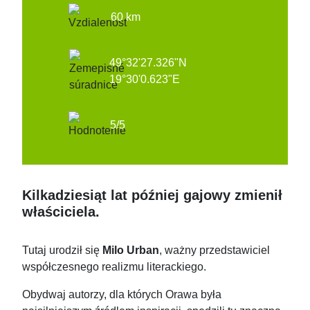
60 km
49°32'27.326"N
19°30'0.623"E
5/5
Kilkadziesiąt lat później gajowy zmienił
właściciela.
Tutaj urodził się
Milo Urban
, ważny przedstawiciel
współczesnego realizmu literackiego.
Obydwaj autorzy, dla których Orawa była