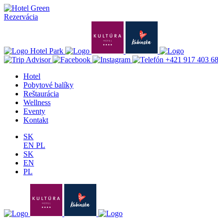
Rezervácia
+421 917 403 6
Hotel
Pobytové balíky
Reštaurácia
Wellness
Eventy
Kontakt
SK
EN
PL
SK
EN
PL