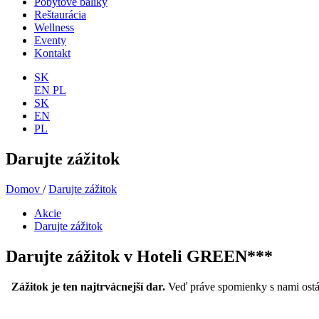
Pobytové balíky
Reštaurácia
Wellness
Eventy
Kontakt
SK
EN
PL
SK
EN
PL
Darujte zážitok
Domov
/
Darujte zážitok
Akcie
Darujte zážitok
Darujte zážitok v Hoteli GREEN***
Zážitok je ten najtrvácnejší dar.
Veď práve spomienky s nami ostáv