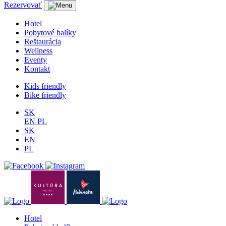
Rezervovať
Hotel
Pobytové balíky
Reštaurácia
Wellness
Eventy
Kontakt
Kids friendly
Bike friendly
SK
EN
PL
SK
EN
PL
Hotel