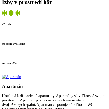
Izby v prostredí hôr
27 izieb
moderné vybavenie
recepcia 24/7
Apartmán
Hotel má k dispozícii 2 apartmány. Apartmány sú veľkorysé svojím
priestorom. Apartmán je zložený z dvoch samostatných
dvojlôžkových spální. Apartmán disponuje kúpeľňou a WC.
Rozloha apartmánov je od 80 do 100m2.