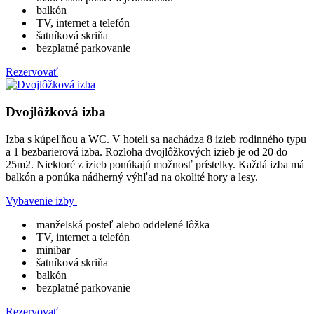
balkón
TV, internet a telefón
šatníková skriňa
bezplatné parkovanie
Rezervovať
Dvojlôžková izba
Izba s kúpeľňou a WC. V hoteli sa nachádza 8 izieb rodinného typu
a 1 bezbarierová izba. Rozloha dvojlôžkových izieb je od 20 do
25m2. Niektoré z izieb ponúkajú možnosť prístelky. Každá izba má
balkón a ponúka nádherný výhľad na okolité hory a lesy.
Vybavenie izby
manželská posteľ alebo oddelené lôžka
TV, internet a telefón
minibar
šatníková skriňa
balkón
bezplatné parkovanie
Rezervovať