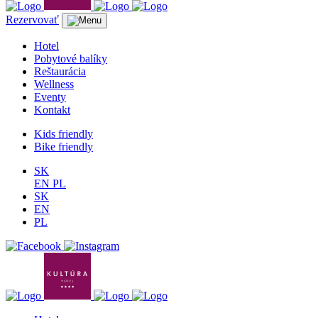
Rezervovať
Hotel
Pobytové balíky
Reštaurácia
Wellness
Eventy
Kontakt
Kids friendly
Bike friendly
SK
EN
PL
SK
EN
PL