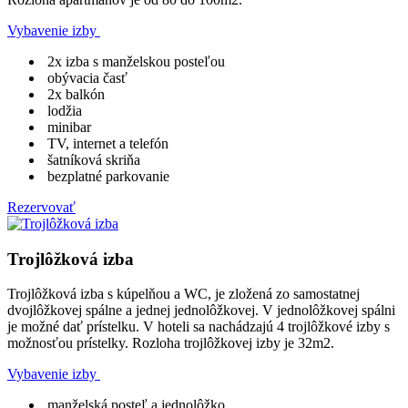
Vybavenie izby
2x izba s manželskou posteľou
obývacia časť
2x balkón
lodžia
minibar
TV, internet a telefón
šatníková skriňa
bezplatné parkovanie
Rezervovať
Trojlôžková izba
Trojlôžková izba s kúpelňou a WC, je zložená zo samostatnej
dvojlôžkovej spálne a jednej jednolôžkovej. V jednolôžkovej spálni
je možné dať prístelku. V hoteli sa nachádzajú 4 trojlôžkové izby s
možnosťou prístelky. Rozloha trojlôžkovej izby je 32m2.
Vybavenie izby
manželská posteľ a jednolôžko