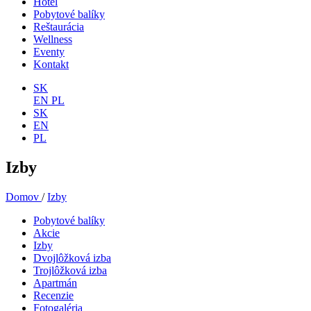
Hotel
Pobytové balíky
Reštaurácia
Wellness
Eventy
Kontakt
SK
EN
PL
SK
EN
PL
Izby
Domov
/
Izby
Pobytové balíky
Akcie
Izby
Dvojlôžková izba
Trojlôžková izba
Apartmán
Recenzie
Fotogaléria