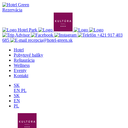
Rezervácia
+421 917 403
685
recepcia@hotel-green.sk
Hotel
Pobytové balíky
Reštaurácia
Wellness
Eventy
Kontakt
SK
EN
PL
SK
EN
PL