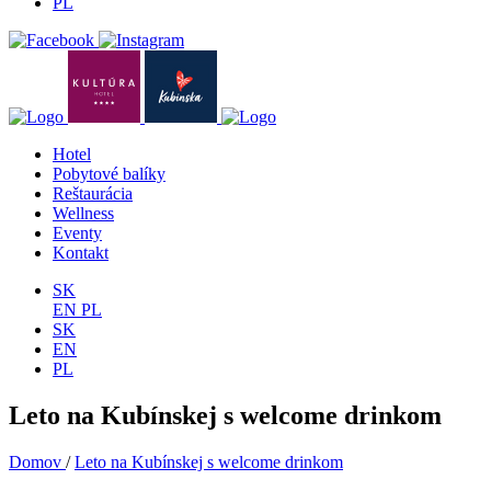
PL
Hotel
Pobytové balíky
Reštaurácia
Wellness
Eventy
Kontakt
SK
EN
PL
SK
EN
PL
Leto na Kubínskej s welcome drinkom
Domov
/
Leto na Kubínskej s welcome drinkom