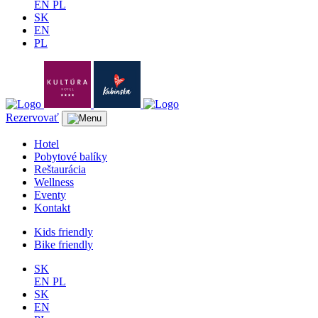
EN
PL
SK
EN
PL
Rezervovať
Hotel
Pobytové balíky
Reštaurácia
Wellness
Eventy
Kontakt
Kids friendly
Bike friendly
SK
EN
PL
SK
EN