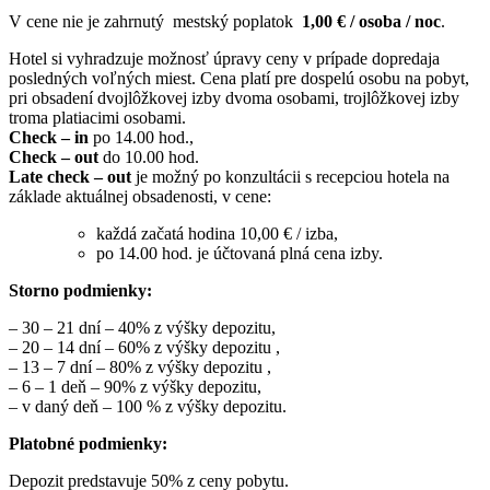
V cene nie je zahrnutý mestský poplatok
1,00 € / osoba / noc
.
Hotel si vyhradzuje možnosť úpravy ceny v prípade dopredaja
posledných voľných miest. Cena platí pre dospelú osobu na pobyt,
pri obsadení dvojlôžkovej izby dvoma osobami, trojlôžkovej izby
troma platiacimi osobami.
Check – in
po 14.00 hod.,
Check – out
do 10.00 hod.
Late check – out
je možný po konzultácii s recepciou hotela na
základe aktuálnej obsadenosti, v cene:
každá začatá hodina 10,00 € / izba,
po 14.00 hod. je účtovaná plná cena izby.
Storno podmienky:
– 30 – 21 dní – 40% z výšky depozitu,
– 20 – 14 dní – 60% z výšky depozitu ,
– 13 – 7 dní – 80% z výšky depozitu ,
– 6 – 1 deň – 90% z výšky depozitu,
– v daný deň – 100 % z výšky depozitu.
Platobné podmienky:
Depozit predstavuje 50% z ceny pobytu.