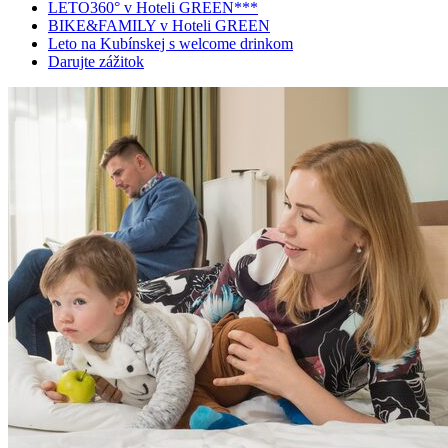
LETO360° v Hoteli GREEN***
BIKE&FAMILY v Hoteli GREEN
Leto na Kubínskej s welcome drinkom
Darujte zážitok