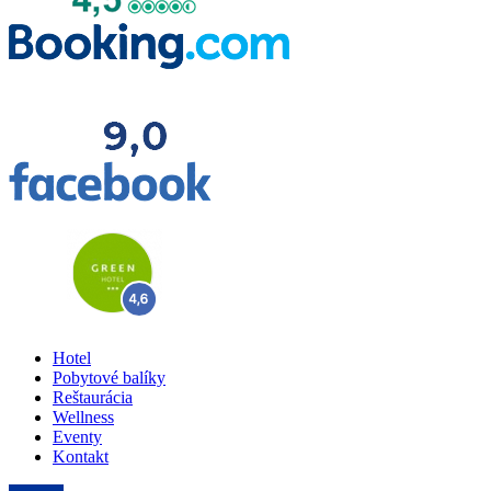
Hotel
Pobytové balíky
Reštaurácia
Wellness
Eventy
Kontakt