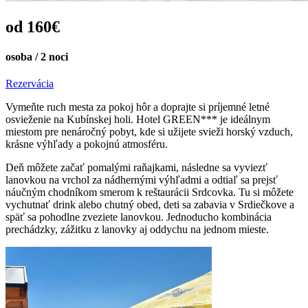
od 160€
osoba / 2 noci
Rezervácia
Vymeňte ruch mesta za pokoj hôr a doprajte si príjemné letné
osvieženie na Kubínskej holi. Hotel GREEN*** je ideálnym
miestom pre nenáročný pobyt, kde si užijete svieži horský vzduch,
krásne výhľady a pokojnú atmosféru.
Deň môžete začať pomalými raňajkami, následne sa vyviezť
lanovkou na vrchol za nádhernými výhľadmi a odtiaľ sa prejsť
náučným chodníkom smerom k reštaurácii Srdcovka. Tu si môžete
vychutnať drink alebo chutný obed, deti sa zabavia v Srdiečkove a
späť sa pohodlne zveziete lanovkou. Jednoducho kombinácia
prechádzky, zážitku z lanovky aj oddychu na jednom mieste.