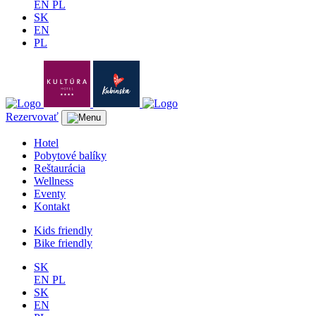
EN
PL
SK
EN
PL
Rezervovať
Hotel
Pobytové balíky
Reštaurácia
Wellness
Eventy
Kontakt
Kids friendly
Bike friendly
SK
EN
PL
SK
EN