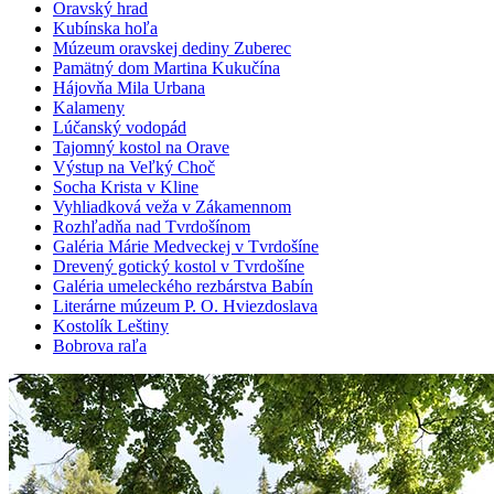
Oravský hrad
Kubínska hoľa
Múzeum oravskej dediny Zuberec
Pamätný dom Martina Kukučína
Hájovňa Mila Urbana
Kalameny
Lúčanský vodopád
Tajomný kostol na Orave
Výstup na Veľký Choč
Socha Krista v Kline
Vyhliadková veža v Zákamennom
Rozhľadňa nad Tvrdošínom
Galéria Márie Medveckej v Tvrdošíne
Drevený gotický kostol v Tvrdošíne
Galéria umeleckého rezbárstva Babín
Literárne múzeum P. O. Hviezdoslava
Kostolík Leštiny
Bobrova raľa