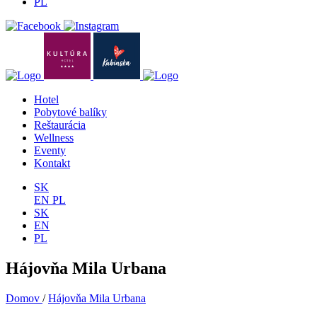
PL
Hotel
Pobytové balíky
Reštaurácia
Wellness
Eventy
Kontakt
SK
EN
PL
SK
EN
PL
Hájovňa Mila Urbana
Domov
/
Hájovňa Mila Urbana