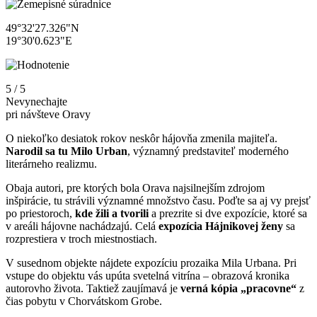
49°32'27.326"N
19°30'0.623"E
5 / 5
Nevynechajte
pri návšteve Oravy
O niekoľko desiatok rokov neskôr hájovňa zmenila majiteľa.
Narodil sa tu Milo Urban
, významný predstaviteľ moderného
literárneho realizmu.
Obaja autori, pre ktorých bola Orava najsilnejším zdrojom
inšpirácie, tu strávili významné množstvo času. Poďte sa aj vy prejsť
po priestoroch,
kde žili a tvorili
a prezrite si dve expozície, ktoré sa
v areáli hájovne nachádzajú. Celá
expozícia Hájnikovej ženy
sa
rozprestiera v troch miestnostiach.
V susednom objekte nájdete expozíciu prozaika Mila Urbana. Pri
vstupe do objektu vás upúta svetelná vitrína – obrazová kronika
autorovho života. Taktiež zaujímavá je
verná kópia „pracovne“
z
čias pobytu v Chorvátskom Grobe.